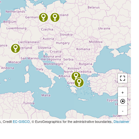
+
-
s, Credit
EC-GISCO
, © EuroGeographics for the administrative boundaries,
Disclaimer