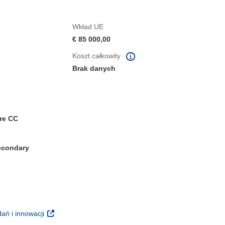
Wkład UE
€ 85 000,00
Koszt całkowity
Brak danych
re CC
Secondary
m oknie)
oknie)
(odnośnik otworzy się w nowym oknie)
ań i innowacji