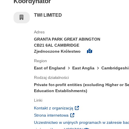
Koordynator
TWI LIMITED
Adres
GRANTA PARK GREAT ABINGTON
CB21 6AL CAMBRIDGE
Zjednoczone Królestwo
Region
East of England
East Anglia
Cambridgeshi
Rodzaj działalności
Private for-profit entities (excluding Higher or 
Education Establishments)
Linki
(odnośnik otworzy się w nowy
Kontakt z organizacją
(odnośnik otworzy się w nowym 
Strona internetowa
Uczestnictwo w unijnych programach w zakresie bad