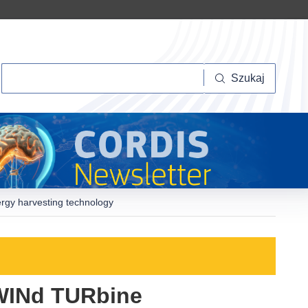
Szukaj
Szukaj
ergy harvesting technology
e WINd TURbine