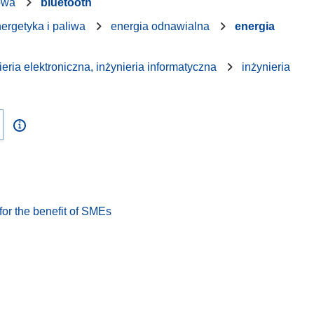
owa
bluetooth
ergetyka i paliwa
energia odnawialna
energia
ieria elektroniczna, inżynieria informatyczna
inżynieria
or the benefit of SMEs