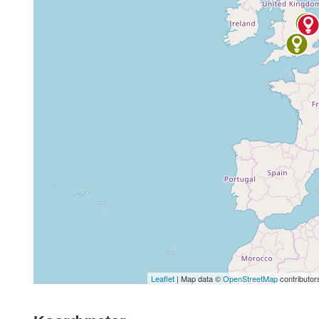
Leaflet
| Map data ©
OpenStreetMap
contributor