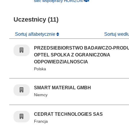
(odnośnik otworzy się w
sieć współpracy HORIZON
Uczestnicy (11)
Sortuj alfabetycznie
Sortuj wed
PRZEDSIEBIORSTWO BADAWCZO-PROD
OPTEL SPOLKA Z OGRANICZONA
ODPOWIEDZIALNOSCIA
Polska
SMART MATERIAL GMBH
Niemcy
CEDRAT TECHNOLOGIES SAS
Francja