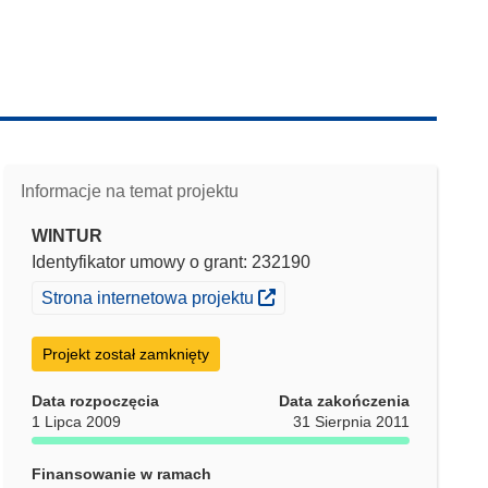
Informacje na temat projektu
WINTUR
Identyfikator umowy o grant: 232190
(odnośnik otworzy się w nowym oknie)
Strona internetowa projektu
Projekt został zamknięty
Data rozpoczęcia
Data zakończenia
1 Lipca 2009
31 Sierpnia 2011
Finansowanie w ramach