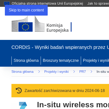
Oficjalna strona internetowa Unii Europejskiej
Jak to spraw
Skip to main content
(odnośnik otworzy się w nowym oknie)
CORDIS - Wyniki badań wspieranych przez 
Strona główna
Broszury tematyczne
Projekty i wyni
Strona główna
Projekty i wyniki
PR7
In-situ
Zawartość zarchiwizowana w dniu 2024-06-18
In-situ wireless m