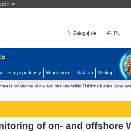
dzić?
Zaloguj się
PL
UE
ki
Filmy i podcasty
Wiadomości
Datalab
Szukaj
 wireless monitoring of on- and offshore WINd TURbine blades using en
onitoring of on- and offshor