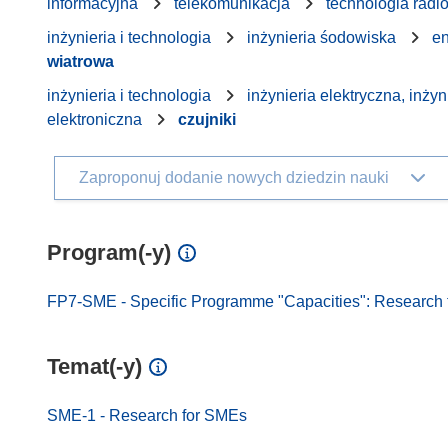
informacyjna
telekomunikacja
technologia radi
inżynieria i technologia
inżynieria śodowiska
en
wiatrowa
inżynieria i technologia
inżynieria elektryczna, inżyn
elektroniczna
czujniki
Zaproponuj dodanie nowych dziedzin nauki
Program(-y)
FP7-SME - Specific Programme "Capacities": Research f
Temat(-y)
SME-1 - Research for SMEs