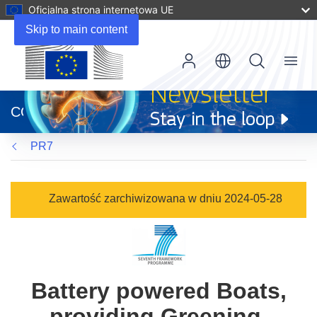
Oficjalna strona internetowa UE
Skip to main content
Menu
(odnośnik
otworzy
CORDIS
się
w
PR7
nowym
oknie)
Zawartość zarchiwizowana w dniu 2024-05-28
Battery powered Boats,
providing Greening,