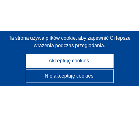
Ta strona używa plików cookie,
aby zapewnić Ci lepsze
wrażenia podczas przeglądania.
Akceptuję cookies.
Nie akceptuję cookies.
CORDIS - Wyniki badań wspieranych przez UE
Administratorem tej strony internetowej jest
Urząd
Publikacji Unii Europejskiej
Dostępność
Częściowo zautomatyzowana klasyfikacja projektów -