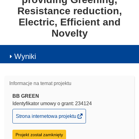
Resistance reduction,
Electric, Efficient and
Novelty
Wyniki
Informacje na temat projektu
BB GREEN
Identyfikator umowy o grant: 234124
(odnośnik
Strona internetowa projektu
otworzy
się
Projekt został zamknięty
w