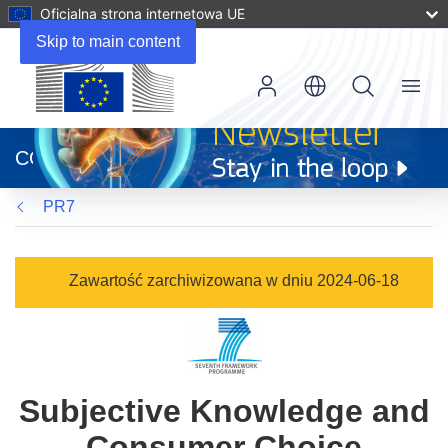
Oficjalna strona internetowa UE
Skip to main content
Menu
(odnośnik
otworzy
CORDIS
się
w
PR7
nowym
oknie)
Zawartość zarchiwizowana w dniu 2024-06-18
Subjective Knowledge and
Consumer Choice