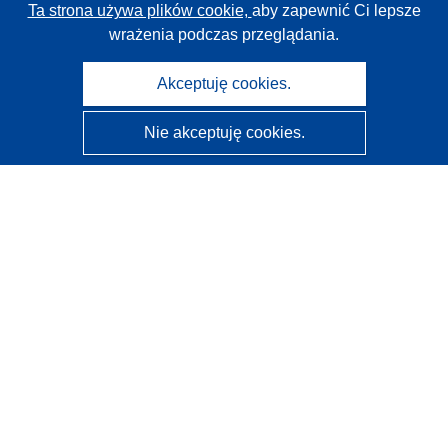
Ta strona używa plików cookie,
aby zapewnić Ci lepsze
wrażenia podczas przeglądania.
Akceptuję cookies.
Nie akceptuję cookies.
CORDIS - Wyniki badań wspieranych przez UE
Administratorem tej strony internetowej jest
Urząd
Publikacji Unii Europejskiej
Dostępność
Częściowo zautomatyzowana klasyfikacja projektów -
Informacja na temat wyjaśnialności
Kontakt