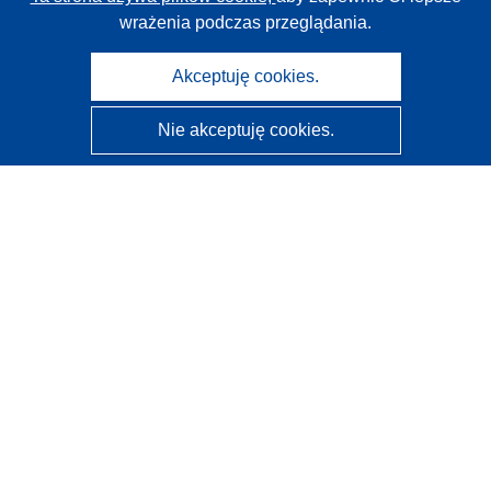
wrażenia podczas przeglądania.
Akceptuję cookies.
Nie akceptuję cookies.
CORDIS - Wyniki badań wspieranych przez UE
Administratorem tej strony internetowej jest
Urząd
Publikacji Unii Europejskiej
Dostępność
Częściowo zautomatyzowana klasyfikacja projektów -
Informacja na temat wyjaśnialności
Kontakt
Skontaktuj się z naszym punktem Help Desk