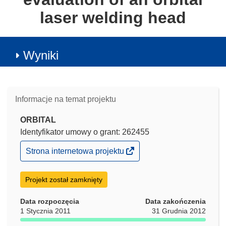
laser welding head
Wyniki
Informacje na temat projektu
ORBITAL
Identyfikator umowy o grant: 262455
(odnośnik
Strona internetowa projektu
otworzy
się
w
Projekt został zamknięty
nowym
oknie)
Data rozpoczęcia
Data zakończenia
1 Stycznia 2011
31 Grudnia 2012