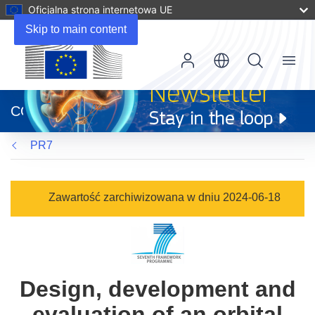
Oficjalna strona internetowa UE
Skip to main content
Menu
(odnośnik
otworzy
CORDIS
się
w
PR7
nowym
oknie)
Zawartość zarchiwizowana w dniu 2024-06-18
Design, development and
evaluation of an orbital