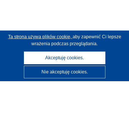
Ta strona używa plików cookie,
aby zapewnić Ci lepsze
wrażenia podczas przeglądania.
Akceptuję cookies.
Nie akceptuję cookies.
CORDIS - Wyniki badań wspieranych przez UE
Administratorem tej strony internetowej jest
Urząd
Publikacji Unii Europejskiej
Dostępność