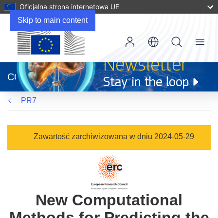
Oficjalna strona internetowa UE
Skip to main content
Menu
(odnośnik
otworzy
CORDIS
się
w
PR7
nowym
oknie)
Zawartość zarchiwizowana w dniu 2024-05-29
New Computational
Methods for Predicting the