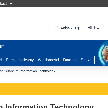
dzić?
Zaloguj się
PL
UE
ki
Filmy i podcasty
Wiadomości
Datalab
Szukaj
ted Quantum Information Technology
m Information Technology