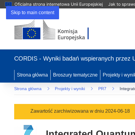
Oficjalna strona internetowa Unii Europejskiej
Jak to spraw
Skip to main content
(odnośnik
otworzy
CORDIS - Wyniki badań wspieranych przez 
się
w
nowym
Strona główna
Broszury tematyczne
Projekty i wyni
oknie)
Strona główna
Projekty i wyniki
PR7
Integra
Zawartość zarchiwizowana w dniu 2024-06-18
Integrated Quantu