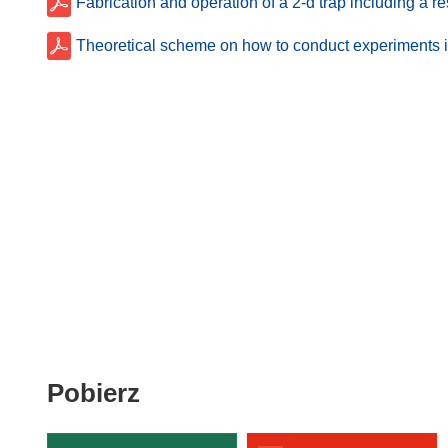
Fabrication and operation of a 2-d trap including a 
Theoretical scheme on how to conduct experiments i
Pobierz
Pobierz
zawartość