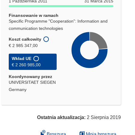
1 Października 2011
31 Marca 2015
oknie)
Finansowanie w ramach
Specific Programme "Cooperation": Information and
communication technologies
Koszt całkowity
€ 2 985 347,00
Wkład UE
€ 2 260 985,00
Koordynowany przez
UNIVERSITAET SIEGEN
Germany
Ostatnia aktualizacja:
2 Sierpnia 2019
Broszura
Moja broszura