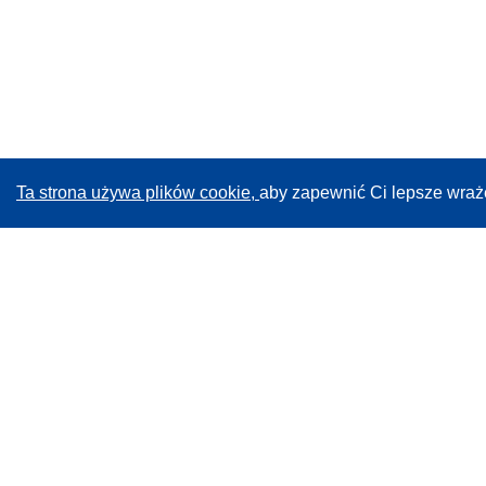
Ta strona używa plików cookie,
aby zapewnić Ci lepsze wraż
CORDIS - Wyniki badań wspieranych przez UE
Administratorem tej strony internetowej jest
Urząd
Publikacji Unii Europejskiej
Dostępność