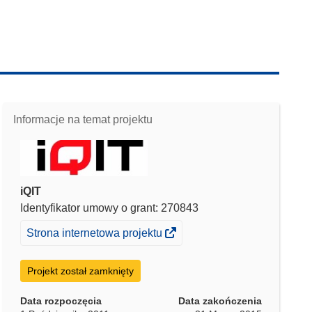
Informacje na temat projektu
iQIT
Identyfikator umowy o grant: 270843
(odnośnik
Strona internetowa projektu
otworzy
się
Projekt został zamknięty
w
nowym
Data rozpoczęcia
Data zakończenia