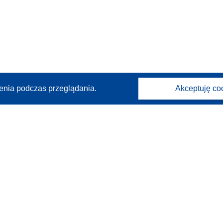
enia podczas przeglądania.
Akceptuję co
Kontakt
Skontaktuj się z naszym punktem Help Desk
Często zadawane pytania
(i odpowiedzi)
Obserwuj nas