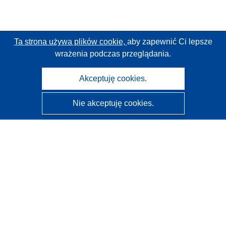
Ta strona używa plików cookie,
aby zapewnić Ci lepsze
wrażenia podczas przeglądania.
Akceptuję cookies.
Nie akceptuję cookies.
CORDIS - Wyniki badań wspieranych przez UE
Administratorem tej strony internetowej jest
Urząd
Publikacji Unii Europejskiej
Dostępność
Częściowo zautomatyzowana klasyfikacja projektów -
Informacja na temat wyjaśnialności