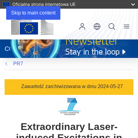
Oficjalna strona internetowa UE
Skip to main content
Menu
(odnośnik
otworzy
CORDIS
się
w
PR7
nowym
oknie)
Zawartość zarchiwizowana w dniu 2024-05-27
Extraordinary Laser-
induced Excitations in