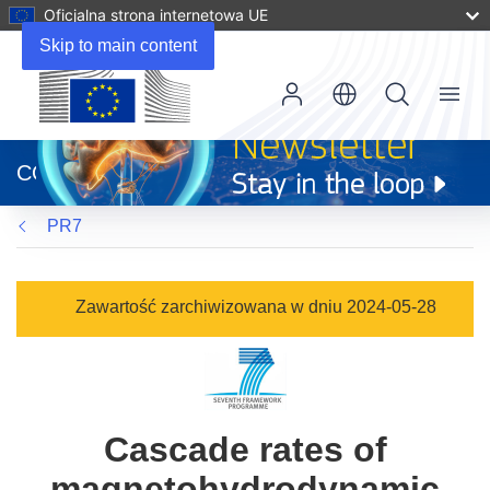
Oficjalna strona internetowa UE
Skip to main content
Menu
(odnośnik
otworzy
CORDIS
się
w
PR7
nowym
oknie)
Zawartość zarchiwizowana w dniu 2024-05-28
Cascade rates of
magnetohydrodynamic