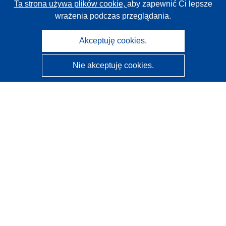
Ta strona używa plików cookie,
aby zapewnić Ci lepsze
wrażenia podczas przeglądania.
Akceptuję cookies.
Nie akceptuję cookies.
CORDIS - Wyniki badań wspieranych przez UE
Administratorem tej strony internetowej jest
Urząd
Publikacji Unii Europejskiej
Dostępność
Częściowo zautomatyzowana klasyfikacja projektów -
Informacja na temat wyjaśnialności
Kontakt