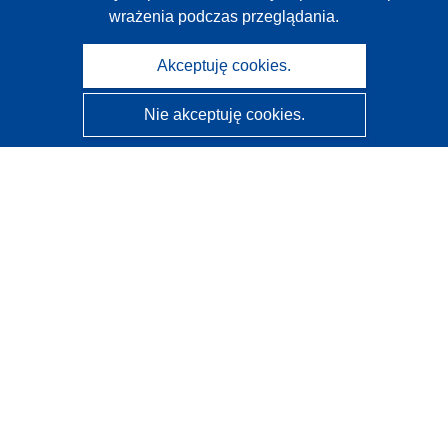
wrażenia podczas przeglądania.
Akceptuję cookies.
Nie akceptuję cookies.
CORDIS - Wyniki badań wspieranych przez UE
Administratorem tej strony internetowej jest
Urząd
Publikacji Unii Europejskiej
Dostępność
Częściowo zautomatyzowana klasyfikacja projektów -
Informacja na temat wyjaśnialności
Kontakt
Skontaktuj się z naszym punktem Help Desk