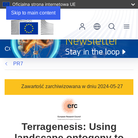
Oficjalna strona internetowa UE
Skip to main content
Menu
(odnośnik
otworzy
CORDIS
się
w
PR7
nowym
oknie)
Zawartość zarchiwizowana w dniu 2024-05-27
Terragenesis: Using
landscape ontogeny to