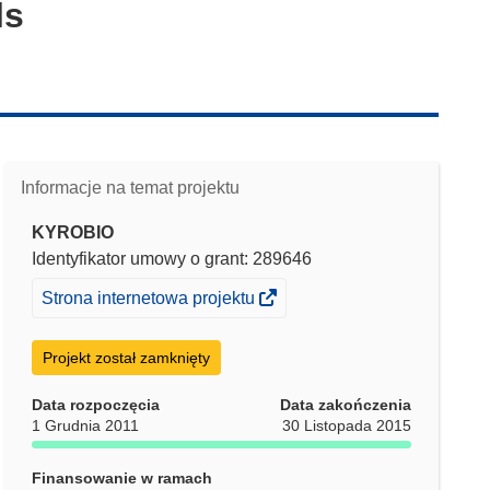
ls
Informacje na temat projektu
KYROBIO
Identyfikator umowy o grant: 289646
(odnośnik
Strona internetowa projektu
otworzy
się
Projekt został zamknięty
w
nowym
Data rozpoczęcia
Data zakończenia
1 Grudnia 2011
30 Listopada 2015
oknie)
Finansowanie w ramach