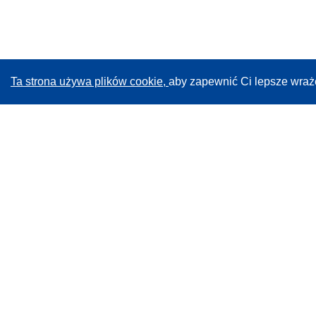
Ta strona używa plików cookie,
aby zapewnić Ci lepsze wraż
CORDIS - Wyniki badań wspieranych przez UE
Administratorem tej strony internetowej jest
Urząd
Publikacji Unii Europejskiej
Dostępność
Częściowo zautomatyzowana klasyfikacja projektów -
Informacja na temat wyjaśnialności