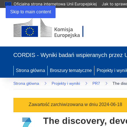
Oficjalna strona internetowa Unii Europejskiej
Jak to spraw
Skip to main content
(odnośnik
otworzy
CORDIS - Wyniki badań wspieranych przez 
się
w
nowym
Strona główna
Broszury tematyczne
Projekty i wyni
oknie)
Strona główna
Projekty i wyniki
PR7
The disc
Zawartość zarchiwizowana w dniu 2024-06-18
The discovery, dev