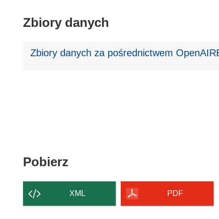
Zbiory danych
Zbiory danych za pośrednictwem OpenAIRE
Pobierz
Pobierz
zawartość
strony
XML
PDF