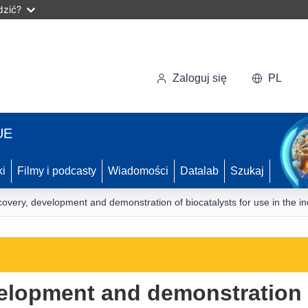
dzić?
Zaloguj się
PL
UE
ki
Filmy i podcasty
Wiadomości
Datalab
Szukaj
overy, development and demonstration of biocatalysts for use in the ind
elopment and demonstration o