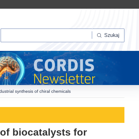
Szukaj
Szukaj
ustrial synthesis of chiral chemicals
f biocatalysts for