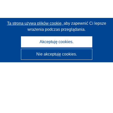
Ta strona używa plików cookie,
aby zapewnić Ci lepsze
wrażenia podczas przeglądania.
Akceptuję cookies.
Nie akceptuję cookies.
CORDIS - Wyniki badań wspieranych przez UE
Administratorem tej strony internetowej jest
Urząd
Publikacji Unii Europejskiej
Dostępność
Częściowo zautomatyzowana klasyfikacja projektów -
Informacja na temat wyjaśnialności