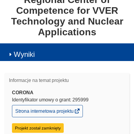
Competence for VVER
Technology and Nuclear
Applications
Wyniki
Informacje na temat projektu
CORONA
Identyfikator umowy o grant: 295999
(odnośnik
Strona internetowa projektu
otworzy
się
w
Projekt został zamknięty
nowym