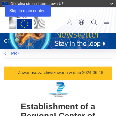
Oficjalna strona internetowa UE
Skip to main content
Menu
(odnośnik
otworzy
CORDIS
się
w
PR7
nowym
oknie)
Zawartość zarchiwizowana w dniu 2024-06-18
Establishment of a
Regional Center of