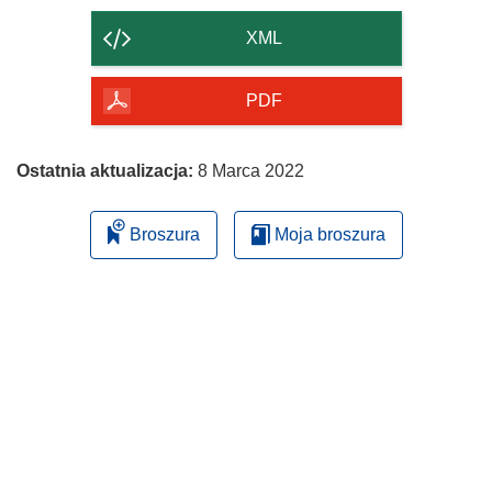
zawartość
strony
XML
PDF
Ostatnia aktualizacja:
8 Marca 2022
Broszura
Moja broszura