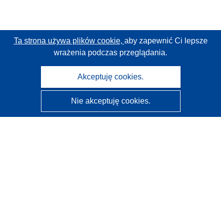
Ta strona używa plików cookie,
aby zapewnić Ci lepsze
wrażenia podczas przeglądania.
Akceptuję cookies.
Nie akceptuję cookies.
CORDIS - Wyniki badań wspieranych przez UE
Administratorem tej strony internetowej jest
Urząd
Publikacji Unii Europejskiej
Dostępność
Częściowo zautomatyzowana klasyfikacja projektów -
Informacja na temat wyjaśnialności