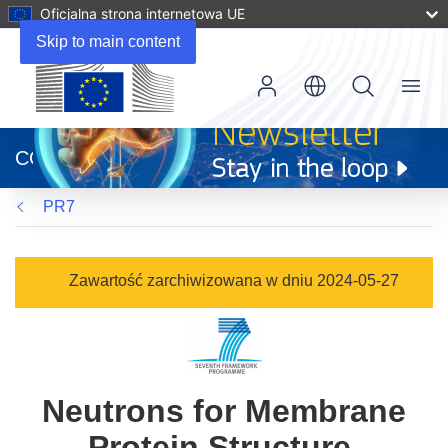
Oficjalna strona internetowa UE
Skip to main content
Menu
(odnośnik
otworzy
CORDIS
się
w
PR7
nowym
oknie)
Zawartość zarchiwizowana w dniu 2024-05-27
Neutrons for Membrane
Protein Structure,