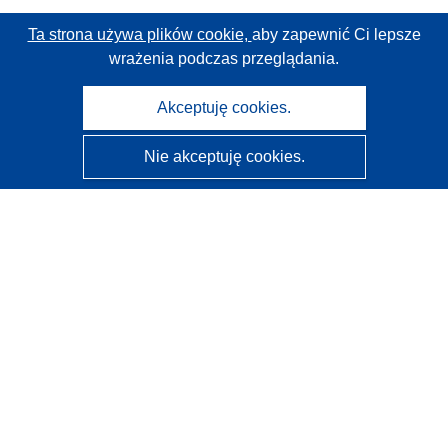
Ta strona używa plików cookie,
aby zapewnić Ci lepsze
wrażenia podczas przeglądania.
Akceptuję cookies.
Nie akceptuję cookies.
CORDIS - Wyniki badań wspieranych przez UE
Administratorem tej strony internetowej jest
Urząd
Publikacji Unii Europejskiej
Dostępność
Częściowo zautomatyzowana klasyfikacja projektów -
Informacja na temat wyjaśnialności
Kontakt