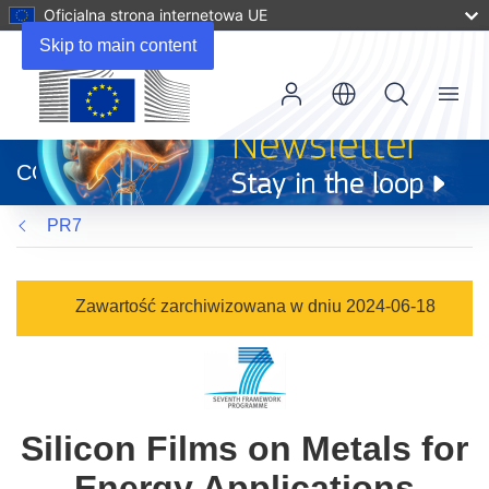
Oficjalna strona internetowa UE
Skip to main content
Menu
(odnośnik
otworzy
CORDIS
się
w
PR7
nowym
oknie)
Zawartość zarchiwizowana w dniu 2024-06-18
Silicon Films on Metals for
Energy Applications