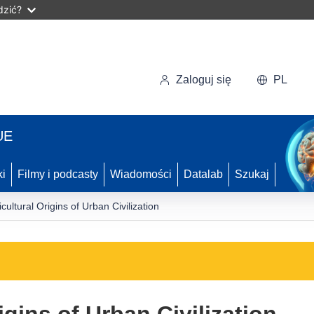
dzić?
Zaloguj się
PL
UE
ki
Filmy i podcasty
Wiadomości
Datalab
Szukaj
cultural Origins of Urban Civilization
igins of Urban Civilization