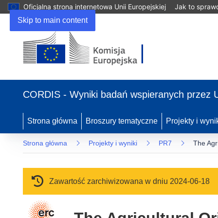
Oficjalna strona internetowa Unii Europejskiej
Jak to spraw
Skip to main content
(odnośnik otworzy się w nowym oknie)
CORDIS - Wyniki badań wspieranych przez 
Strona główna
Broszury tematyczne
Projekty i wyni
Strona główna
Projekty i wyniki
PR7
The Agri
Zawartość zarchiwizowana w dniu 2024-06-18
The Agricultural Or