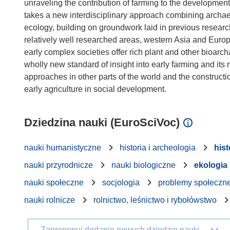
unraveling the contribution of farming to the development
takes a new interdisciplinary approach combining archaeo
ecology, building on groundwork laid in previous researc
relatively well researched areas, western Asia and Europe
early complex societies offer rich plant and other bioar
wholly new standard of insight into early farming and its rel
approaches in other parts of the world and the constructi
Dziedzina nauki (EuroSciVoc)
nauki humanistyczne
historia i archeologia
hist
nauki przyrodnicze
nauki biologiczne
ekologia
nauki społeczne
socjologia
problemy społeczn
nauki rolnicze
rolnictwo, leśnictwo i rybołówstwo
Zaproponuj dodanie nowych dziedzin nauki