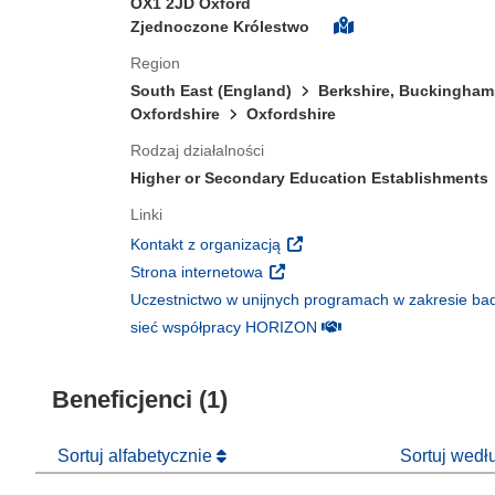
OX1 2JD Oxford
Zjednoczone Królestwo
Region
South East (England)
Berkshire, Buckingham
Oxfordshire
Oxfordshire
Rodzaj działalności
Higher or Secondary Education Establishments
Linki
(odnośnik otworzy się w nowy
Kontakt z organizacją
(odnośnik otworzy się w nowym 
Strona internetowa
Uczestnictwo w unijnych programach w zakresie bad
(odnośnik otworzy się w
sieć współpracy HORIZON
Beneficjenci (1)
Sortuj alfabetycznie
Sortuj wed