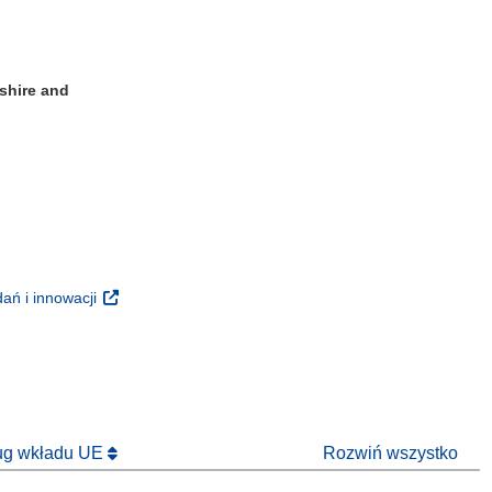
shire and
m oknie)
oknie)
(odnośnik otworzy się w nowym oknie)
ań i innowacji
 nowym oknie)
ług wkładu UE
Rozwiń wszystko