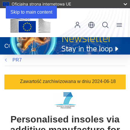
Oficjalna strona internetowa UE
Skip to main content
Menu
(odnośnik
otworzy
CORDIS
się
w
PR7
nowym
oknie)
Zawartość zarchiwizowana w dniu 2024-06-18
Personalised insoles via
additive manufacture for