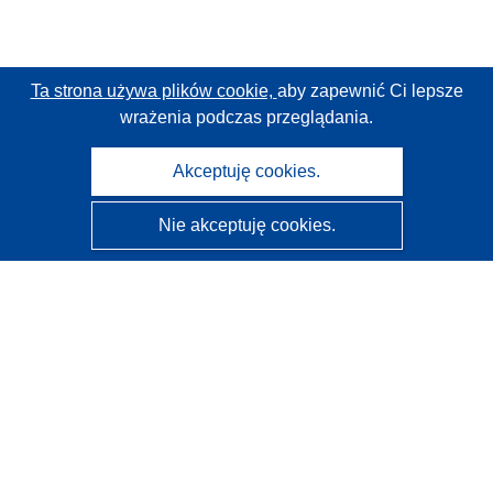
Ta strona używa plików cookie,
aby zapewnić Ci lepsze
wrażenia podczas przeglądania.
Akceptuję cookies.
Nie akceptuję cookies.
CORDIS - Wyniki badań wspieranych przez UE
Administratorem tej strony internetowej jest
Urząd
Publikacji Unii Europejskiej
Dostępność
Częściowo zautomatyzowana klasyfikacja projektów -
Informacja na temat wyjaśnialności