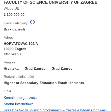
FACULTY OF SCIENCE UNIVERSITY OF ZAGREB
Wkład UE
€ 100 000,00
Koszt całkowity
Brak danych
Adres
HORVATOVAC 102/A
10000 Zagreb
Chorwacja
Region
Hrvatska
Grad Zagreb
Grad Zagreb
Rodzaj działalności
Higher or Secondary Education Establishments
Linki
(odnośnik
Kontakt z organizacją
otworzy
(odnośnik
Strona internetowa
się
otworzy
Uczestnictwo w unijnych programach w zakresie badań i innowacji