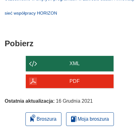
w
się
(odnośnik
nowym
w
otworzy
(odnośnik
sieć współpracy HORIZON
oknie)
nowym
się
otworzy
oknie)
w
się
nowym
w
oknie)
nowym
Pobierz
Pobierz
oknie)
zawartość
strony
XML
PDF
Ostatnia aktualizacja:
16 Grudnia 2021
Broszura
Moja broszura