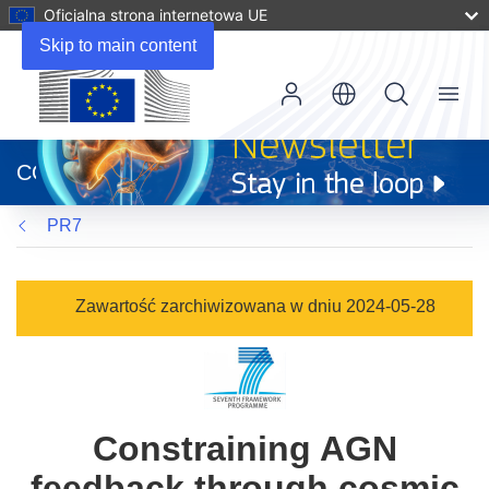
Oficjalna strona internetowa UE
Skip to main content
Menu
(odnośnik
otworzy
CORDIS
się
w
PR7
nowym
oknie)
Zawartość zarchiwizowana w dniu 2024-05-28
Constraining AGN
feedback through cosmic