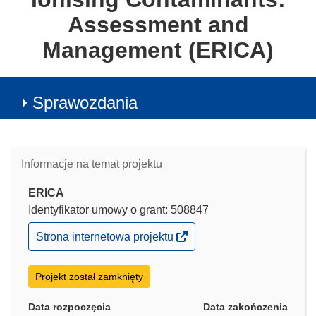
Assessment and
Management (ERICA)
Sprawozdania
Informacje na temat projektu
ERICA
Identyfikator umowy o grant: 508847
(odnośnik
Strona internetowa projektu
otworzy
się
w
Projekt został zamknięty
nowym
oknie)
Data rozpoczęcia
Data zakończenia