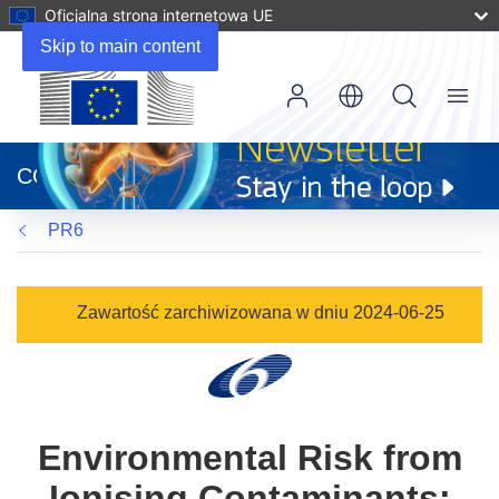
Oficjalna strona internetowa UE
Skip to main content
Menu
(odnośnik
otworzy
CORDIS
się
w
PR6
nowym
oknie)
Zawartość zarchiwizowana w dniu 2024-06-25
Environmental Risk from
Ionising Contaminants: