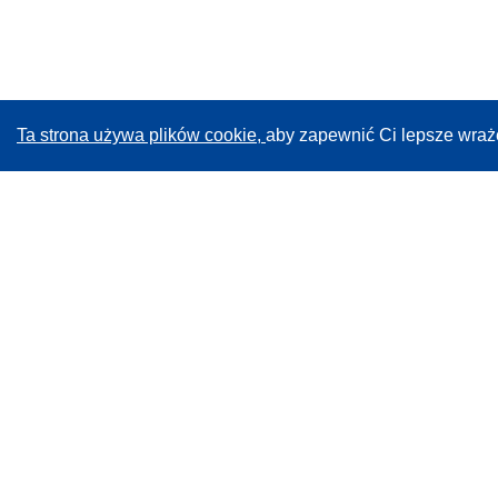
Ta strona używa plików cookie,
aby zapewnić Ci lepsze wraż
CORDIS - Wyniki badań wspieranych przez UE
Administratorem tej strony internetowej jest
Urząd
Publikacji Unii Europejskiej
Dostępność
Częściowo zautomatyzowana klasyfikacja projektów -
Informacja na temat wyjaśnialności