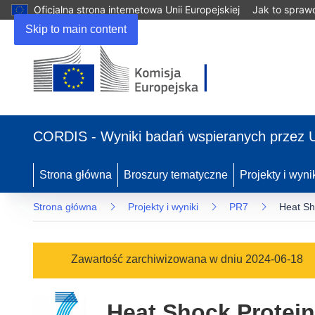
Oficjalna strona internetowa Unii Europejskiej
Jak to spraw
Skip to main content
(odnośnik
otworzy
CORDIS - Wyniki badań wspieranych przez 
się
w
nowym
Strona główna
Broszury tematyczne
Projekty i wyni
oknie)
Strona główna
Projekty i wyniki
PR7
Heat Sho
Zawartość zarchiwizowana w dniu 2024-06-18
Heat Shock Protein 