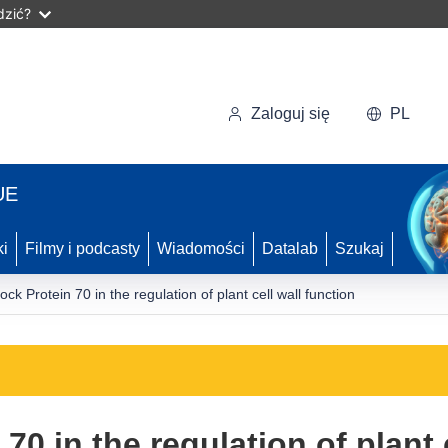
dzić?
Zaloguj się
PL
UE
ki
Filmy i podcasty
Wiadomości
Datalab
Szukaj
ck Protein 70 in the regulation of plant cell wall function
70 in the regulation of plant 