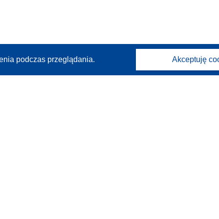
enia podczas przeglądania.
Akceptuję co
Kontakt
Skontaktuj się z naszym punktem Help Desk
Często zadawane pytania
(i odpowiedzi)
Obserwuj nas
(odnośnik
(odnośnik
(odnośnik
Mastodon
LinkedIn
Bluesky
otworzy
otworzy
otworzy
(odnośnik
(odnośnik
Facebook
YouTube