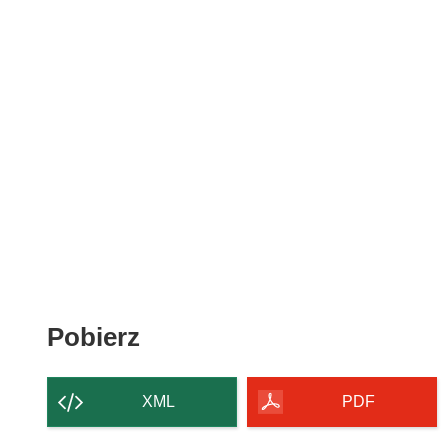
Pobierz
Pobierz
zawartość
strony
XML
PDF