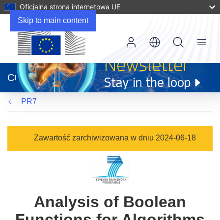
Oficjalna strona internetowa UE
Skip to main content
Menu
(odnośnik
otworzy
CORDIS
się
w
PR7
nowym
oknie)
Zawartość zarchiwizowana w dniu 2024-06-18
Analysis of Boolean
Functions for Algorithms