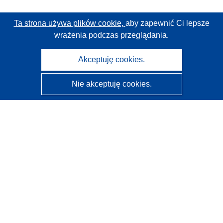
Ta strona używa plików cookie,
aby zapewnić Ci lepsze
wrażenia podczas przeglądania.
Akceptuję cookies.
Nie akceptuję cookies.
CORDIS - Wyniki badań wspieranych przez UE
Administratorem tej strony internetowej jest
Urząd
Publikacji Unii Europejskiej
Dostępność
Częściowo zautomatyzowana klasyfikacja projektów -
Informacja na temat wyjaśnialności
Kontakt