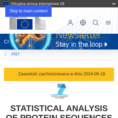
Oficjalna strona internetowa UE
Skip to main content
Menu
(odnośnik
otworzy
CORDIS
się
w
PR7
nowym
oknie)
Zawartość zarchiwizowana w dniu 2024-06-18
STATISTICAL ANALYSIS
OF PROTEIN SEQUENCES