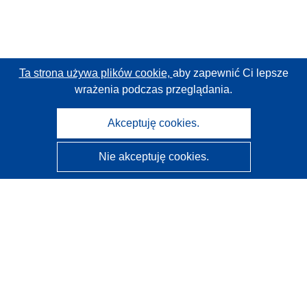
Ta strona używa plików cookie,
aby zapewnić Ci lepsze
wrażenia podczas przeglądania.
Akceptuję cookies.
Nie akceptuję cookies.
CORDIS - Wyniki badań wspieranych przez UE
Administratorem tej strony internetowej jest
Urząd
Publikacji Unii Europejskiej
Dostępność
Częściowo zautomatyzowana klasyfikacja projektów -