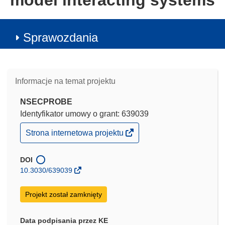
model interacting systems
Sprawozdania
Informacje na temat projektu
NSECPROBE
Identyfikator umowy o grant: 639039
(odnośnik
Strona internetowa projektu
otworzy
się
w
DOI
nowym
10.3030/639039
oknie)
Projekt został zamknięty
Data podpisania przez KE