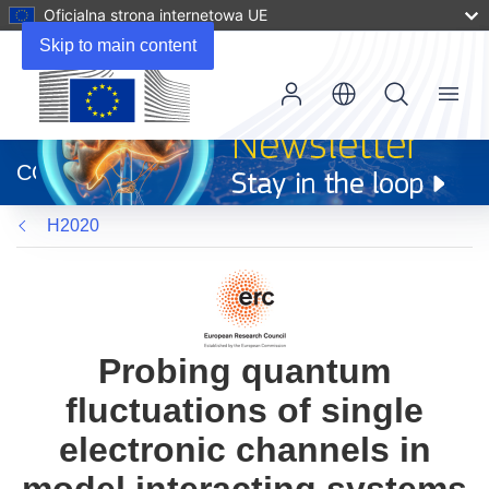
Oficjalna strona internetowa UE
Skip to main content
Menu
(odnośnik
otworzy
CORDIS
się
w
H2020
nowym
oknie)
Probing quantum
fluctuations of single
electronic channels in