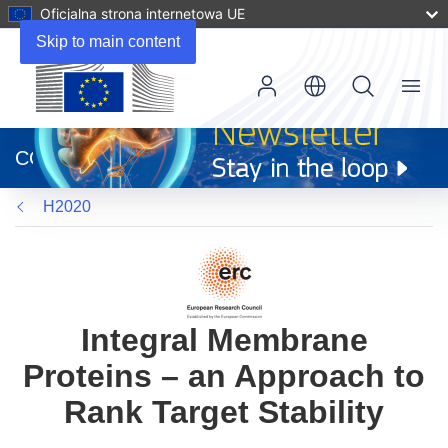
Oficjalna strona internetowa UE
Skip to main content
Menu
(odnośnik
otworzy
CORDIS
się
w
H2020
nowym
oknie)
Integral Membrane
Proteins – an Approach to
Rank Target Stability