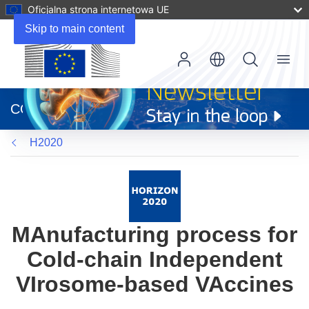
Oficjalna strona internetowa UE
Skip to main content
Menu
(odnośnik
otworzy
CORDIS
się
w
H2020
nowym
oknie)
MAnufacturing process for
Cold-chain Independent
VIrosome-based VAccines