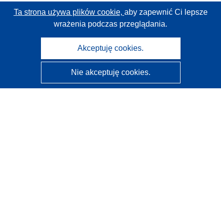
Ta strona używa plików cookie,
aby zapewnić Ci lepsze
wrażenia podczas przeglądania.
Akceptuję cookies.
Nie akceptuję cookies.
CORDIS - Wyniki badań wspieranych przez UE
Administratorem tej strony internetowej jest
Urząd
Publikacji Unii Europejskiej
Dostępność
Częściowo zautomatyzowana klasyfikacja projektów -
Informacja na temat wyjaśnialności
Kontakt