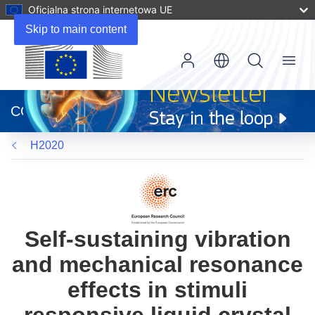
Oficjalna strona internetowa UE
Skip to main content
Menu
(odnośnik
otworzy
CORDIS
się
w
H2020
nowym
oknie)
Self-sustaining vibration
and mechanical resonance
effects in stimuli