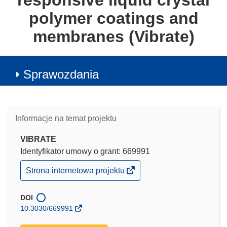
responsive liquid crystal
polymer coatings and
membranes (Vibrate)
Sprawozdania
Informacje na temat projektu
VIBRATE
Identyfikator umowy o grant: 669991
(odnośnik
Strona internetowa projektu
otworzy
się
w
DOI
nowym
10.3030/669991
oknie)