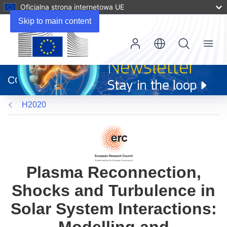
Oficjalna strona internetowa UE
Skip to main content
Menu
(odnośnik
otworzy
CORDIS
się
w
H2020
nowym
oknie)
Plasma Reconnection,
Shocks and Turbulence in
Solar System Interactions: