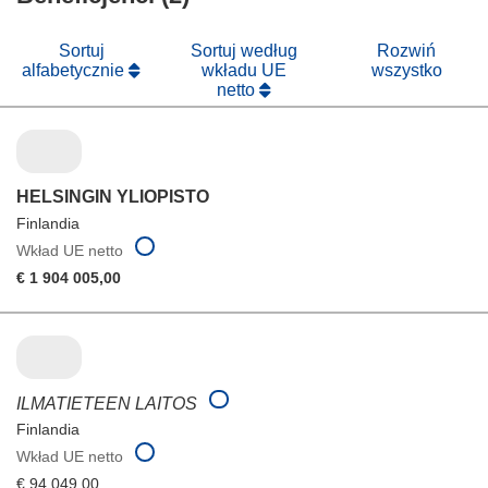
oknie)
nowym
oknie)
Sortuj
Sortuj według
Rozwiń
alfabetycznie
wkładu UE
wszystko
netto
HELSINGIN YLIOPISTO
Finlandia
Wkład UE netto
€ 1 904 005,00
ILMATIETEEN LAITOS
Finlandia
Wkład UE netto
€ 94 049,00