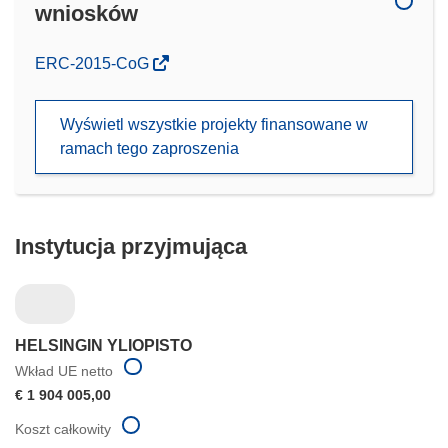
wniosków
(odnośnik
ERC-2015-CoG
otworzy
się
Wyświetl wszystkie projekty finansowane w
w
ramach tego zaproszenia
nowym
oknie)
Instytucja przyjmująca
HELSINGIN YLIOPISTO
Wkład UE netto
€ 1 904 005,00
Koszt całkowity