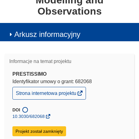
Modelling and
Observations
Arkusz informacyjny
Informacje na temat projektu
PRESTISSIMO
Identyfikator umowy o grant: 682068
(odnośnik
Strona internetowa projektu
otworzy
się
w
DOI
nowym
10.3030/682068
oknie)
Projekt został zamknięty