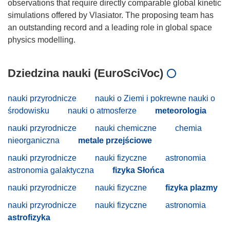
observations that require directly comparable global kinetic
simulations offered by Vlasiator. The proposing team has
an outstanding record and a leading role in global space
Dziedzina nauki (EuroSciVoc)
nauki przyrodnicze
nauki o Ziemi i pokrewne nauki o
środowisku
nauki o atmosferze
meteorologia
nauki przyrodnicze
nauki chemiczne
chemia
nieorganiczna
metale przejściowe
nauki przyrodnicze
nauki fizyczne
astronomia
astronomia galaktyczna
fizyka Słońca
nauki przyrodnicze
nauki fizyczne
fizyka plazmy
nauki przyrodnicze
nauki fizyczne
astronomia
astrofizyka