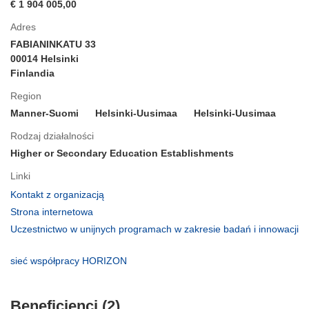
€ 1 904 005,00
Adres
FABIANINKATU 33
00014 Helsinki
Finlandia
Region
Manner-Suomi
Helsinki-Uusimaa
Helsinki-Uusimaa
Rodzaj działalności
Higher or Secondary Education Establishments
Linki
(odnośnik
Kontakt z organizacją
otworzy
(odnośnik
Strona internetowa
się
otworzy
Uczestnictwo w unijnych programach w zakresie badań i innowacji
w
się
(odnośnik
nowym
w
otworzy
(odnośnik
sieć współpracy HORIZON
oknie)
nowym
się
otworzy
oknie)
w
się
nowym
Beneficjenci (2)
w