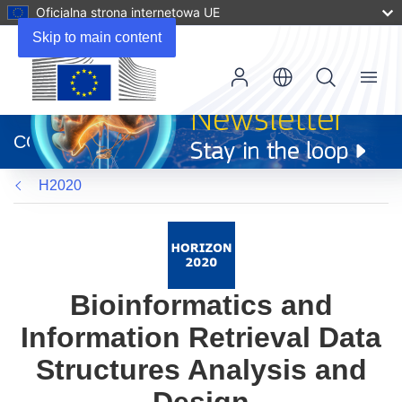
Oficjalna strona internetowa UE
Skip to main content
Menu
(odnośnik
otworzy
CORDIS
się
w
H2020
nowym
oknie)
Bioinformatics and
Information Retrieval Data
Structures Analysis and