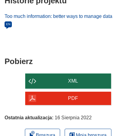
Historie projektu
Too much information: better ways to manage data
EN
Pobierz
Pobierz
zawartość
strony
XML
PDF
Ostatnia aktualizacja:
16 Sierpnia 2022
Broszura
Moja broszura