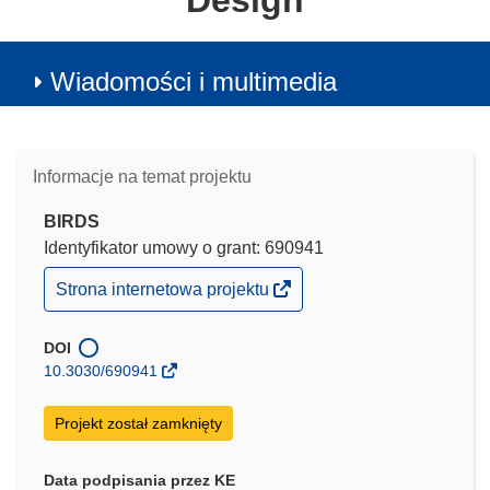
Design
Wiadomości i multimedia
Informacje na temat projektu
BIRDS
Identyfikator umowy o grant: 690941
(odnośnik
Strona internetowa projektu
otworzy
się
w
DOI
nowym
10.3030/690941
oknie)
Projekt został zamknięty
Data podpisania przez KE