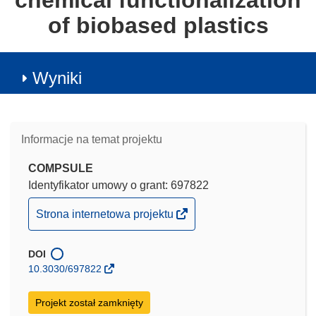
chemical functionalization
of biobased plastics
Wyniki
Informacje na temat projektu
COMPSULE
Identyfikator umowy o grant: 697822
(odnośnik
Strona internetowa projektu
otworzy
się
DOI
w
10.3030/697822
nowym
oknie)
Projekt został zamknięty