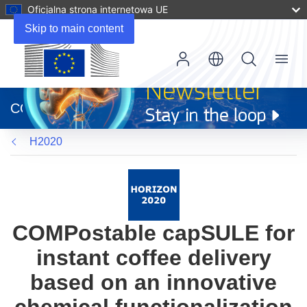
Oficjalna strona internetowa UE
Skip to main content
Menu
(odnośnik
otworzy
CORDIS
się
w
H2020
nowym
oknie)
COMPostable capSULE for
instant coffee delivery
based on an innovative