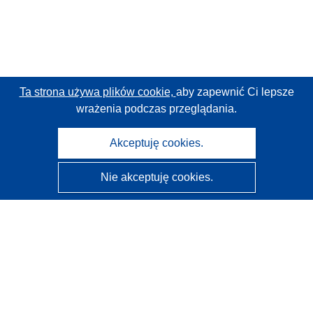
Ta strona używa plików cookie,
aby zapewnić Ci lepsze
wrażenia podczas przeglądania.
Akceptuję cookies.
Nie akceptuję cookies.
CORDIS - Wyniki badań wspieranych przez UE
Administratorem tej strony internetowej jest
Urząd
Publikacji Unii Europejskiej
Dostępność