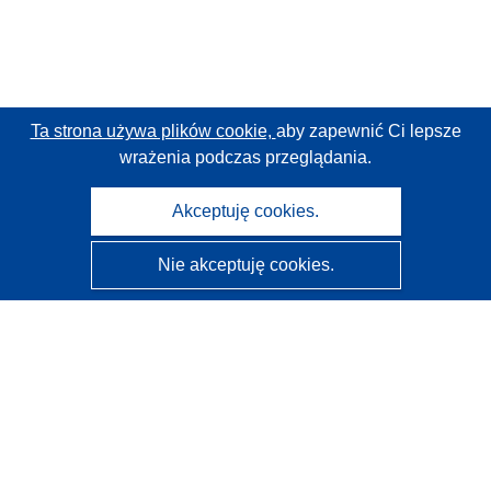
Ta strona używa plików cookie,
aby zapewnić Ci lepsze
wrażenia podczas przeglądania.
Akceptuję cookies.
Nie akceptuję cookies.
CORDIS - Wyniki badań wspieranych przez UE
Administratorem tej strony internetowej jest
Urząd
Publikacji Unii Europejskiej
Dostępność
Częściowo zautomatyzowana klasyfikacja projektów -