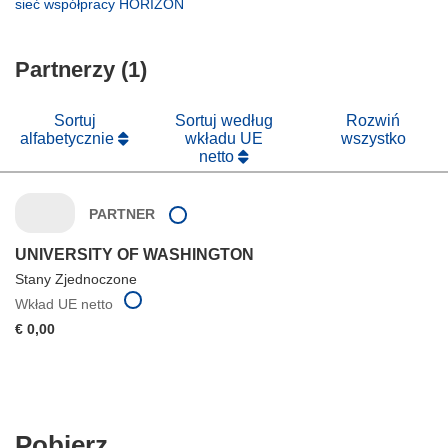
(odnośnik
sieć współpracy HORIZON
oknie)
nowym
się
otworzy
oknie)
w
się
nowym
Partnerzy (1)
w
oknie)
nowym
oknie)
Sortuj
Sortuj według
Rozwiń
alfabetycznie
wkładu UE
wszystko
netto
PARTNER
UNIVERSITY OF WASHINGTON
Stany Zjednoczone
Wkład UE netto
€ 0,00
Pobierz
Pobierz