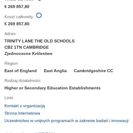
€ 269 857,80
Koszt całkowity
€ 269 857,80
Adres
TRINITY LANE THE OLD SCHOOLS
CB2 1TN CAMBRIDGE
Zjednoczone Królestwo
Region
East of England
East Anglia
Cambridgeshire CC
Rodzaj działalności
Higher or Secondary Education Establishments
Linki
(odnośnik
Kontakt z organizacją
otworzy
(odnośnik
Strona internetowa
się
otworzy
Uczestnictwo w unijnych programach w zakresie badań i innowacji
w
się
(odnośnik
nowym
w
otworzy