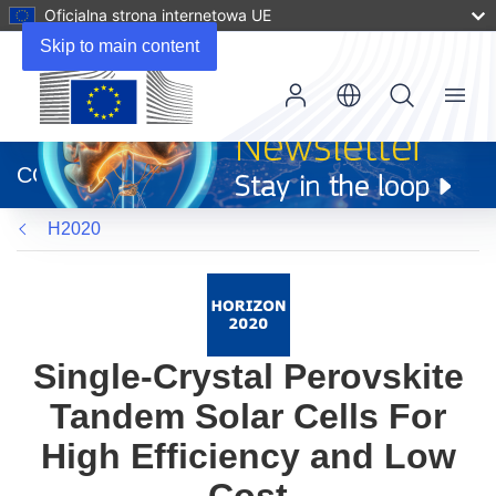
Oficjalna strona internetowa UE
Skip to main content
Menu
(odnośnik
otworzy
CORDIS
się
w
H2020
nowym
oknie)
Single-Crystal Perovskite
Tandem Solar Cells For
High Efficiency and Low