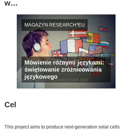
w…
MAGAZYN RESEARCH*EU
Mówienie różnymi językami:
świętowanie zróżnicowania
językowego
NR 95, SIERPIEŃ 2020/WRZESIEŃ 2020
Cel
This project aims to produce next-generation solar cells