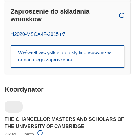
Zaproszenie do składania
wniosków
(odnośnik
H2020-MSCA-IF-2015
otworzy
się
Wyświetl wszystkie projekty finansowane w
w
ramach tego zaproszenia
nowym
oknie)
Koordynator
THE CHANCELLOR MASTERS AND SCHOLARS OF
THE UNIVERSITY OF CAMBRIDGE
Wkład UE netto