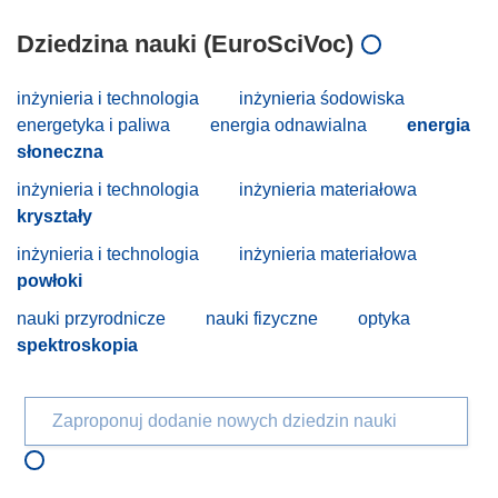
Dziedzina nauki (EuroSciVoc)
inżynieria i technologia
inżynieria śodowiska
energetyka i paliwa
energia odnawialna
energia
słoneczna
inżynieria i technologia
inżynieria materiałowa
kryształy
inżynieria i technologia
inżynieria materiałowa
powłoki
nauki przyrodnicze
nauki fizyczne
optyka
spektroskopia
Zaproponuj dodanie nowych dziedzin nauki