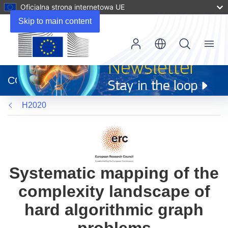
Oficjalna strona internetowa UE
Skip to main content
Menu
(odnośnik
otworzy
CORDIS
się
w
H2020
nowym
oknie)
Systematic mapping of the
complexity landscape of
hard algorithmic graph