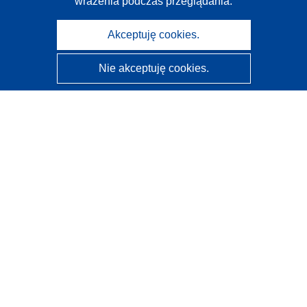
wrażenia podczas przeglądania.
Akceptuję cookies.
Nie akceptuję cookies.
CORDIS - Wyniki badań wspieranych przez UE
Administratorem tej strony internetowej jest
Urząd
Publikacji Unii Europejskiej
Dostępność
Częściowo zautomatyzowana klasyfikacja projektów -
Informacja na temat wyjaśnialności
Kontakt
Skontaktuj się z naszym punktem Help Desk