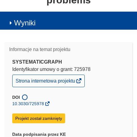
problems
Wyniki
Informacje na temat projektu
SYSTEMATICGRAPH
Identyfikator umowy o grant: 725978
(odnośnik
Strona internetowa projektu
otworzy
się
w
DOI
nowym
10.3030/725978
oknie)
Projekt został zamknięty
Data podpisania przez KE