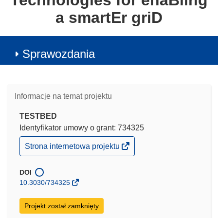
Technologies for enaBling
a smartEr griD
Sprawozdania
Informacje na temat projektu
TESTBED
Identyfikator umowy o grant: 734325
(odnośnik
Strona internetowa projektu
otworzy
się
w
DOI
nowym
10.3030/734325
oknie)
Projekt został zamknięty