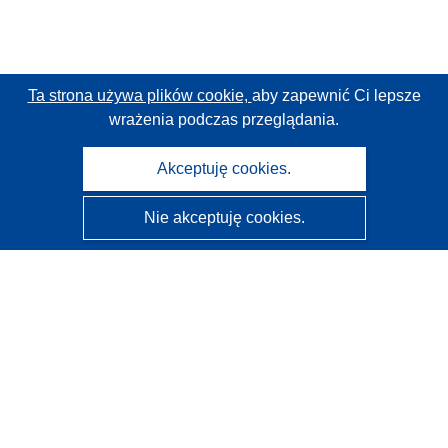
Ta strona używa plików cookie,
aby zapewnić Ci lepsze
wrażenia podczas przeglądania.
Akceptuję cookies.
Nie akceptuję cookies.
CORDIS - Wyniki badań wspieranych przez UE
Administratorem tej strony internetowej jest
Urząd
Publikacji Unii Europejskiej
Dostępność
Częściowo zautomatyzowana klasyfikacja projektów -
Informacja na temat wyjaśnialności