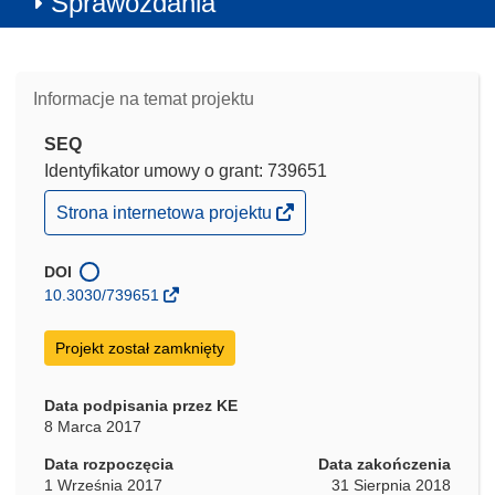
Sprawozdania
Informacje na temat projektu
SEQ
Identyfikator umowy o grant: 739651
(odnośnik
Strona internetowa projektu
otworzy
się
w
DOI
nowym
10.3030/739651
oknie)
Projekt został zamknięty
Data podpisania przez KE
8 Marca 2017
Data rozpoczęcia
Data zakończenia
1 Września 2017
31 Sierpnia 2018