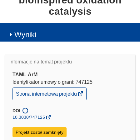
bioinspired oxidation
catalysis
Wyniki
Informacje na temat projektu
TAML-ArM
Identyfikator umowy o grant: 747125
(odnośnik
Strona internetowa projektu
otworzy
się
w
DOI
nowym
10.3030/747125
oknie)
Projekt został zamknięty