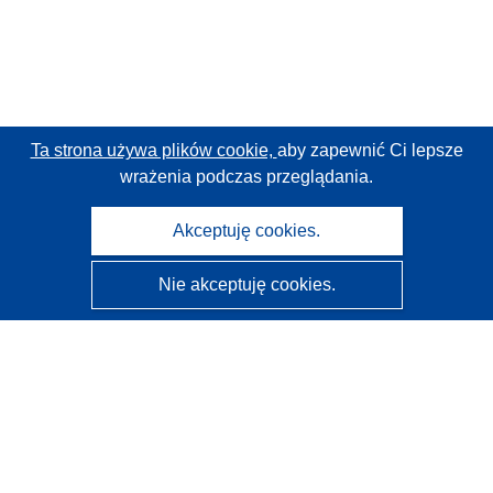
Ta strona używa plików cookie,
aby zapewnić Ci lepsze
wrażenia podczas przeglądania.
Akceptuję cookies.
Nie akceptuję cookies.
CORDIS - Wyniki badań wspieranych przez UE
Administratorem tej strony internetowej jest
Urząd
Publikacji Unii Europejskiej
Dostępność