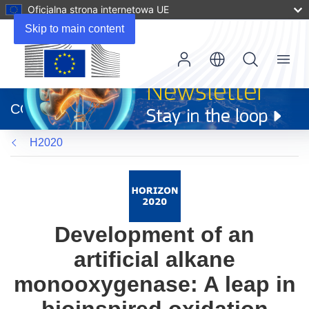
Oficjalna strona internetowa UE
Skip to main content
Menu
(odnośnik
otworzy
CORDIS
się
w
H2020
nowym
oknie)
Development of an
artificial alkane
monooxygenase: A leap in