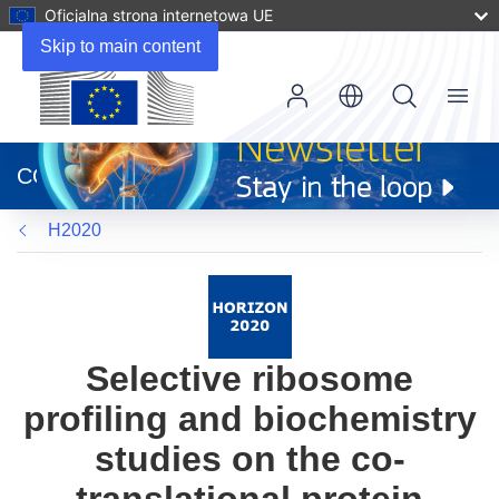
Oficjalna strona internetowa UE
Skip to main content
Menu
(odnośnik
otworzy
CORDIS
się
w
H2020
nowym
oknie)
Selective ribosome
profiling and biochemistry
studies on the co-