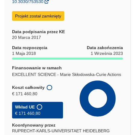
10.3030/753530
nowym
oknie)
Projekt został zamknięty
Data podpisania przez KE
20 Marca 2017
Data rozpoczęcia
Data zakończenia
1 Maja 2018
1 Września 2023
Finansowanie w ramach
EXCELLENT SCIENCE - Marie Skłodowska-Curie Actions
Koszt całkowity
€ 171 460,80
Wkład UE
€ 171 460,80
Koordynowany przez
RUPRECHT-KARLS-UNIVERSITAET HEIDELBERG