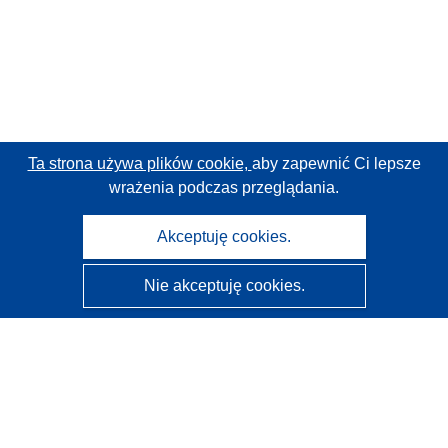
Ta strona używa plików cookie,
aby zapewnić Ci lepsze
wrażenia podczas przeglądania.
Akceptuję cookies.
Nie akceptuję cookies.
CORDIS - Wyniki badań wspieranych przez UE
Administratorem tej strony internetowej jest
Urząd
Publikacji Unii Europejskiej
Dostępność