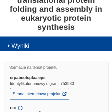
translational protein
folding and assembly in
eukaryotic protein
synthesis
Wyniki
Informacje na temat projektu
srpabsotcpfaaieps
Identyfikator umowy o grant: 753530
(odnośnik
Strona internetowa projektu
otworzy
się
DOI
w