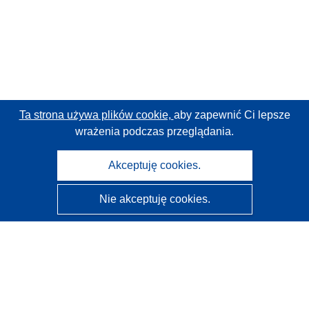
Ta strona używa plików cookie,
aby zapewnić Ci lepsze
wrażenia podczas przeglądania.
Akceptuję cookies.
Nie akceptuję cookies.
CORDIS - Wyniki badań wspieranych przez UE
Administratorem tej strony internetowej jest
Urząd
Publikacji Unii Europejskiej