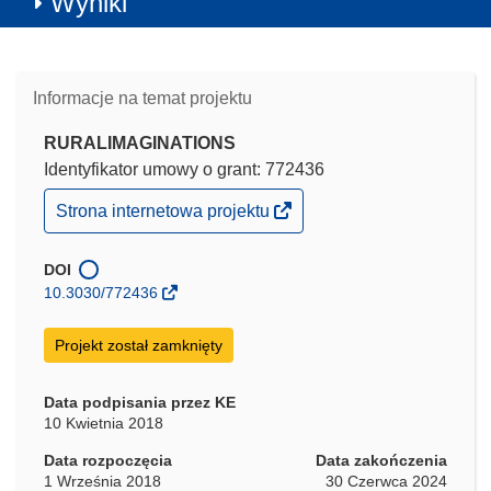
Wyniki
Informacje na temat projektu
RURALIMAGINATIONS
Identyfikator umowy o grant: 772436
(odnośnik
Strona internetowa projektu
otworzy
się
w
DOI
nowym
10.3030/772436
oknie)
Projekt został zamknięty
Data podpisania przez KE
10 Kwietnia 2018
Data rozpoczęcia
Data zakończenia
1 Września 2018
30 Czerwca 2024