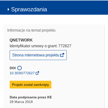
Sprawozdania
Informacje na temat projektu
QNETWORK
Identyfikator umowy o grant: 772627
(odnośnik
Strona internetowa projektu
otworzy
się
w
DOI
nowym
10.3030/772627
oknie)
Projekt został zamknięty
Data podpisania przez KE
28 Marca 2018