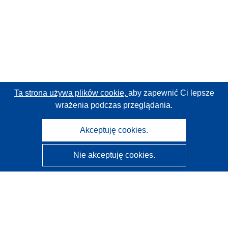
Ta strona używa plików cookie,
aby zapewnić Ci lepsze
wrażenia podczas przeglądania.
Akceptuję cookies.
Nie akceptuję cookies.
CORDIS - Wyniki badań wspieranych przez UE
Administratorem tej strony internetowej jest
Urząd
Publikacji Unii Europejskiej