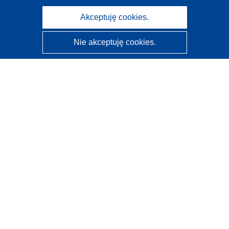
Akceptuję cookies.
Nie akceptuję cookies.
CORDIS - Wyniki badań wspieranych przez UE
Administratorem tej strony internetowej jest
Urząd
Publikacji Unii Europejskiej
Dostępność
Częściowo zautomatyzowana klasyfikacja projektów -
Informacja na temat wyjaśnialności
Kontakt
Skontaktuj się z naszym punktem Help Desk
Często zadawane pytania
(i odpowiedzi)