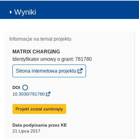
Wyniki
Informacje na temat projektu
MATRIX CHARGING
Identyfikator umowy o grant: 781780
(odnośnik
Strona internetowa projektu
otworzy
się
w
DOI
nowym
10.3030/781780
oknie)
Projekt został zamknięty
Data podpisania przez KE
21 Lipca 2017