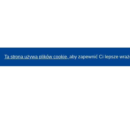
Ta strona używa plików cookie,
aby zapewnić Ci lepsze wraż
CORDIS - Wyniki badań wspieranych przez UE
Administratorem tej strony internetowej jest
Urząd
Publikacji Unii Europejskiej
Dostępność