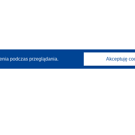
enia podczas przeglądania.
Akceptuję co
Kontakt
Skontaktuj się z naszym punktem Help Desk
Często zadawane pytania
(i odpowiedzi)
Obserwuj nas