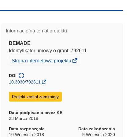
Informacje na temat projektu
BEMADE
Identyfikator umowy o grant: 792611
(odnośnik
Strona internetowa projektu
otworzy
się
DOI
w
10.3030/792611
nowym
oknie)
Projekt został zamknięty
Data podpisania przez KE
28 Marca 2018
Data rozpoczęcia
Data zakończenia
10 Września 2018
9 Września 2020