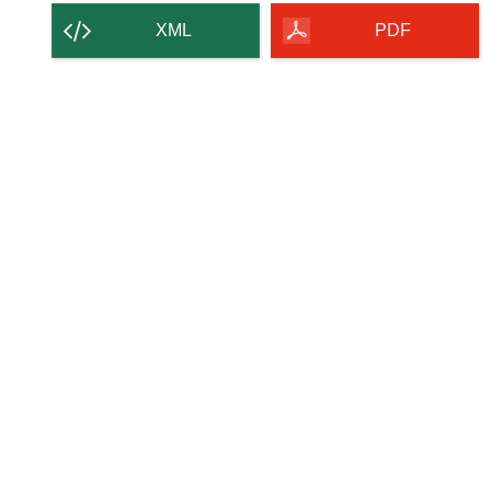
strony
XML
PDF