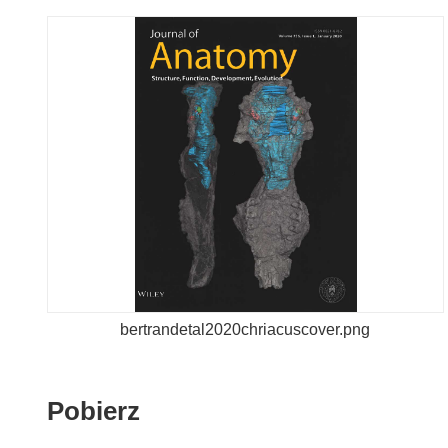
bertrandetal2020chriacuscover.png
Pobierz
Pobierz
zawartość