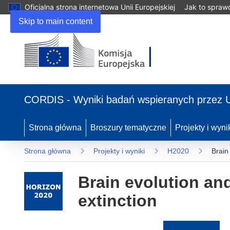
Oficjalna strona internetowa Unii Europejskiej
Jak to spraw
Skip to main content
(odnośnik
otworzy
CORDIS - Wyniki badań wspieranych przez 
się
w
nowym
Strona główna
Broszury tematyczne
Projekty i wyni
oknie)
Strona główna
Projekty i wyniki
H2020
Brain
Brain evolution an
extinction