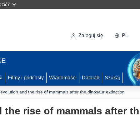
dzić?
Zaloguj się
PL
UE
ki
Filmy i podcasty
Wiadomości
Datalab
Szukaj
 evolution and the rise of mammals after the dinosaur extinction
d the rise of mammals after t