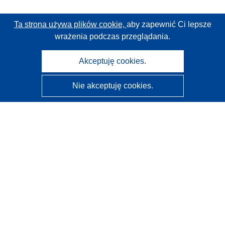
Ta strona używa plików cookie,
aby zapewnić Ci lepsze
wrażenia podczas przeglądania.
Akceptuję cookies.
Nie akceptuję cookies.
CORDIS - Wyniki badań wspieranych przez UE
Administratorem tej strony internetowej jest
Urząd
Publikacji Unii Europejskiej
Dostępność
Częściowo zautomatyzowana klasyfikacja projektów -
Informacja na temat wyjaśnialności
Kontakt