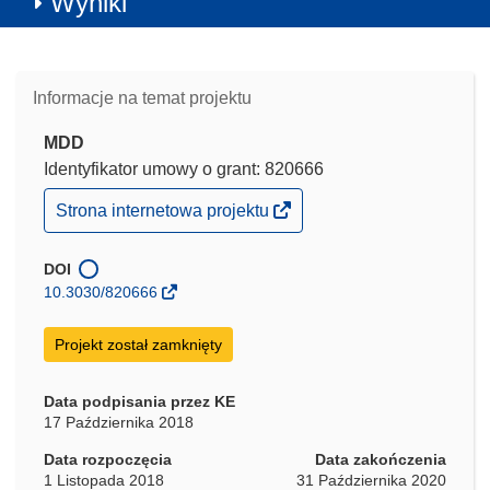
Wyniki
Informacje na temat projektu
MDD
Identyfikator umowy o grant: 820666
(odnośnik
Strona internetowa projektu
otworzy
się
w
DOI
nowym
10.3030/820666
oknie)
Projekt został zamknięty
Data podpisania przez KE
17 Października 2018
Data rozpoczęcia
Data zakończenia
1 Listopada 2018
31 Października 2020