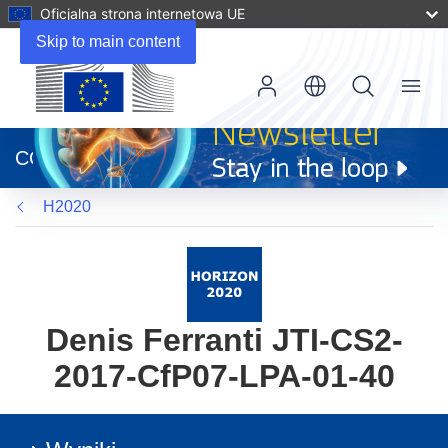
Oficjalna strona internetowa UE
Skip to main content
Menu
(odnośnik
otworzy
CORDIS
się
w
H2020
nowym
oknie)
Denis Ferranti JTI-CS2-
2017-CfP07-LPA-01-40