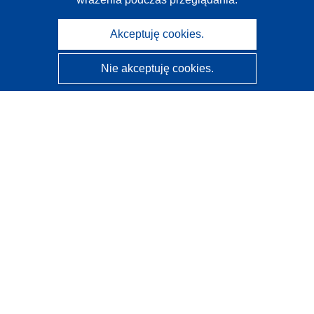
Akceptuję cookies.
Nie akceptuję cookies.
CORDIS - Wyniki badań wspieranych przez UE
Administratorem tej strony internetowej jest
Urząd
Publikacji Unii Europejskiej
Dostępność
Częściowo zautomatyzowana klasyfikacja projektów -
Informacja na temat wyjaśnialności
Kontakt
Skontaktuj się z naszym punktem Help Desk