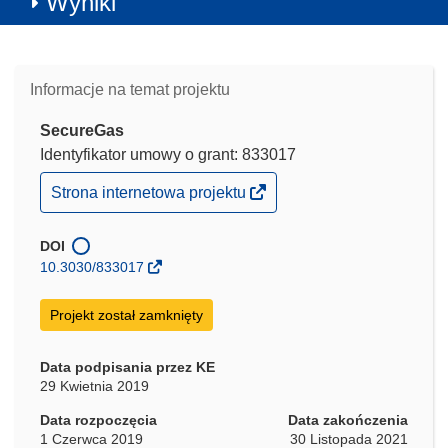
Wyniki
Informacje na temat projektu
SecureGas
Identyfikator umowy o grant: 833017
(odnośnik
Strona internetowa projektu
otworzy
się
w
DOI
nowym
10.3030/833017
oknie)
Projekt został zamknięty
Data podpisania przez KE
29 Kwietnia 2019
Data rozpoczęcia
Data zakończenia
1 Czerwca 2019
30 Listopada 2021