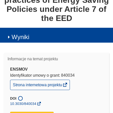
practices of Energy Saving
Policies under Article 7 of
the EED
Wyniki
Informacje na temat projektu
ENSMOV
Identyfikator umowy o grant: 840034
(odnośnik
Strona internetowa projektu
otworzy
się
w
DOI
nowym
10.3030/840034
oknie)