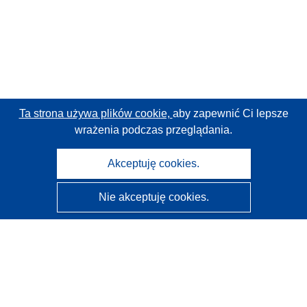
Ta strona używa plików cookie,
aby zapewnić Ci lepsze
wrażenia podczas przeglądania.
Akceptuję cookies.
Nie akceptuję cookies.
CORDIS - Wyniki badań wspieranych przez UE
Administratorem tej strony internetowej jest
Urząd
Publikacji Unii Europejskiej