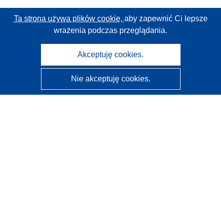
Ta strona używa plików cookie,
aby zapewnić Ci lepsze
wrażenia podczas przeglądania.
Akceptuję cookies.
Nie akceptuję cookies.
CORDIS - Wyniki badań wspieranych przez UE
Administratorem tej strony internetowej jest
Urząd
Publikacji Unii Europejskiej
Dostępność
Częściowo zautomatyzowana klasyfikacja projektów -
Informacja na temat wyjaśnialności
Kontakt