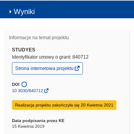
Wyniki
Informacje na temat projektu
STUDYES
Identyfikator umowy o grant: 840712
(odnośnik
Strona internetowa projektu
otworzy
się
w
DOI
nowym
10.3030/840712
oknie)
Realizacja projektu zakończyła się 20 Kwietnia 2021
Data podpisania przez KE
15 Kwietnia 2019