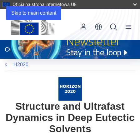
Oficjalna strona internetowa UE
Skip to main content
Menu
(odnośnik
otworzy
CORDIS
się
w
H2020
nowym
oknie)
Structure and Ultrafast
Dynamics in Deep Eutectic
Solvents