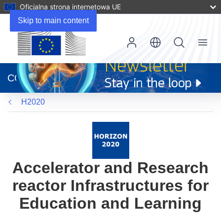
Oficjalna strona internetowa UE
Skip to main content
Menu
(odnośnik
otworzy
CORDIS
się
w
H2020
nowym
oknie)
Accelerator and Research
reactor Infrastructures for
Education and Learning