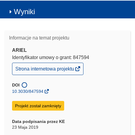
Wyniki
Informacje na temat projektu
ARIEL
Identyfikator umowy o grant: 847594
(odnośnik
Strona internetowa projektu
otworzy
się
w
DOI
nowym
10.3030/847594
oknie)
Projekt został zamknięty
Data podpisania przez KE
23 Maja 2019