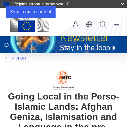
Oficjalna strona internetowa UE
Skip to main content
Menu
(odnośnik
otworzy
CORDIS
się
w
H2020
nowym
oknie)
Going Local in the Perso-
Islamic Lands: Afghan
Geniza, Islamisation and