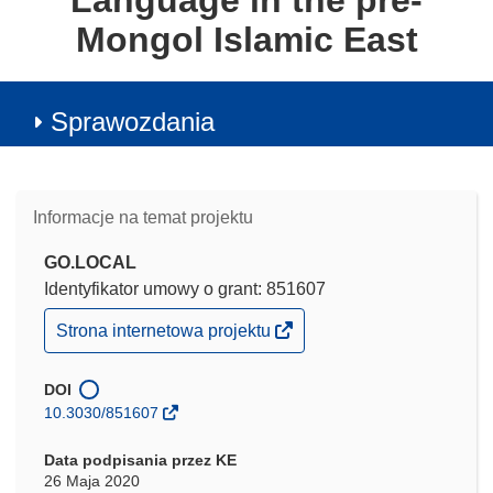
Language in the pre-
Mongol Islamic East
Sprawozdania
Informacje na temat projektu
GO.LOCAL
Identyfikator umowy o grant: 851607
(odnośnik
Strona internetowa projektu
otworzy
się
w
DOI
nowym
10.3030/851607
oknie)
Data podpisania przez KE
26 Maja 2020