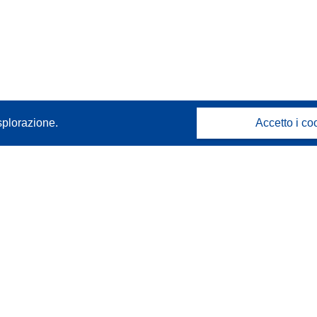
splorazione.
Accetto i co
Contattaci
Contatta il nostro Help Desk
FAQ: domande frequenti
(e relative risposte)
Seguici