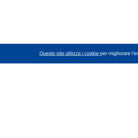
Questo sito utilizza i cookie
per migliorare l'e
CORDIS - Risultati della ricerca dell’UE
Questo sito web è gestito dall'
Ufficio delle
pubblicazioni dell'Unione europea
Accessibilità