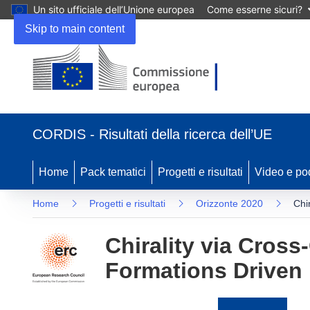
Un sito ufficiale dell’Unione europea
Come esserne sicuri?
Skip to main content
(si
apre
CORDIS - Risultati della ricerca dell’UE
in
una
nuova
Home
Pack tematici
Progetti e risultati
Video e po
finestra)
Home
Progetti e risultati
Orizzonte 2020
Chi
Chirality via Cros
Formations Driven