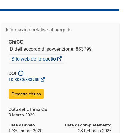
Informazioni relative al progetto
ChiCC
ID dell’accordo di sovvenzione: 863799
(si
Sito web del progetto
apre
in
DOI
una
10.3030/863799
nuova
finestra)
Progetto chiuso
Data della firma CE
3 Marzo 2020
Data di avvio
Data di completamento
1 Settembre 2020
28 Febbraio 2026