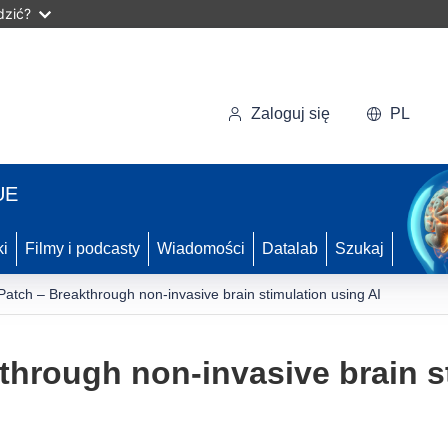
dzić?
Zaloguj się
PL
UE
ki
Filmy i podcasty
Wiadomości
Datalab
Szukaj
Patch – Breakthrough non-invasive brain stimulation using AI
through non-invasive brain s