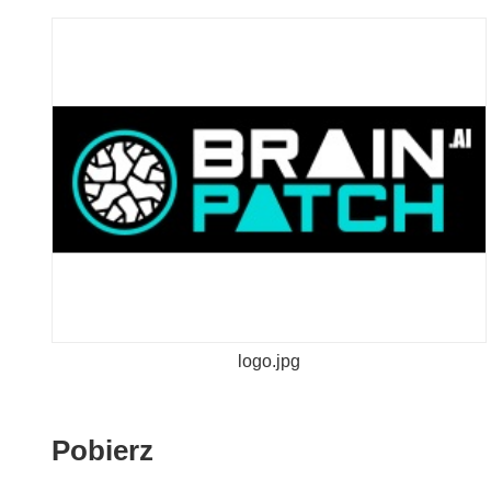
logo.jpg
Pobierz
Pobierz
zawartość