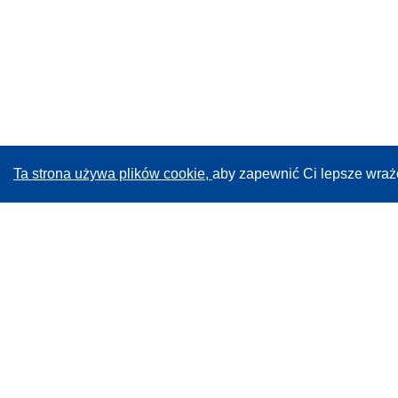
Ta strona używa plików cookie,
aby zapewnić Ci lepsze wraż
CORDIS - Wyniki badań wspieranych przez UE
Administratorem tej strony internetowej jest
Urząd
Publikacji Unii Europejskiej
Dostępność