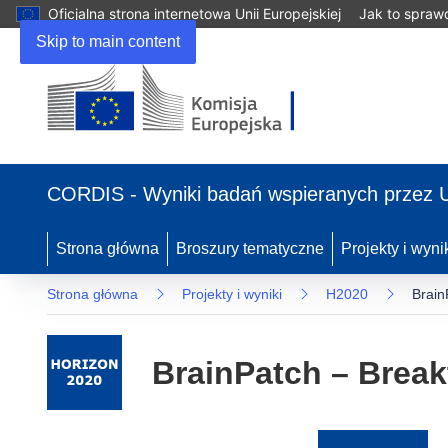
Oficjalna strona internetowa Unii Europejskiej
Jak to spraw
Skip to main content
(odnośnik
otworzy
CORDIS - Wyniki badań wspieranych przez 
się
w
nowym
Strona główna
Broszury tematyczne
Projekty i wyni
oknie)
Strona główna
Projekty i wyniki
H2020
Brain
BrainPatch – Break