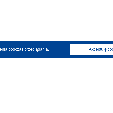
enia podczas przeglądania.
Akceptuję co
Kontakt
Skontaktuj się z naszym punktem Help Desk
Często zadawane pytania
(i odpowiedzi)
Obserwuj nas