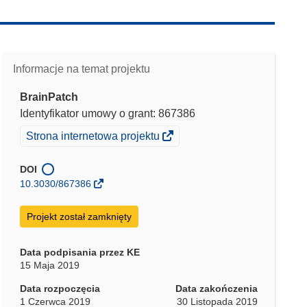
Informacje na temat projektu
BrainPatch
Identyfikator umowy o grant: 867386
(odnośnik
Strona internetowa projektu
otworzy
się
DOI
w
10.3030/867386
nowym
oknie)
Projekt został zamknięty
Data podpisania przez KE
15 Maja 2019
Data rozpoczęcia
Data zakończenia
1 Czerwca 2019
30 Listopada 2019