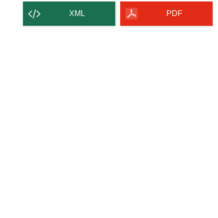
strony
XML
PDF