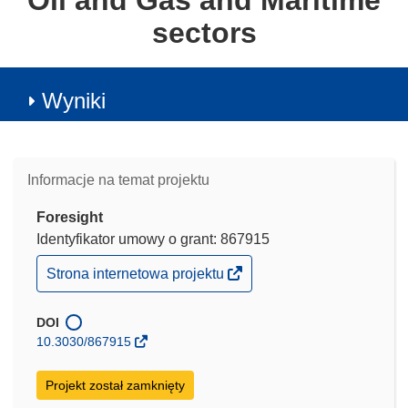
Oil and Gas and Maritime
sectors
Wyniki
Informacje na temat projektu
Foresight
Identyfikator umowy o grant: 867915
(odnośnik
Strona internetowa projektu
otworzy
się
w
DOI
nowym
10.3030/867915
oknie)
Projekt został zamknięty