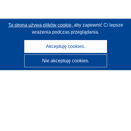
Ta strona używa plików cookie,
aby zapewnić Ci lepsze
wrażenia podczas przeglądania.
Akceptuję cookies.
Nie akceptuję cookies.
CORDIS - Wyniki badań wspieranych przez UE
Administratorem tej strony internetowej jest
Urząd
Publikacji Unii Europejskiej
Dostępność
Częściowo zautomatyzowana klasyfikacja projektów -
Informacja na temat wyjaśnialności