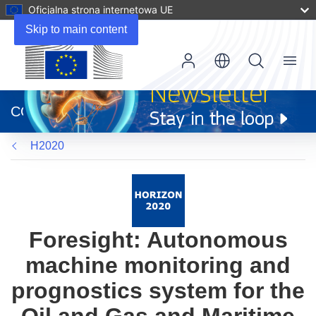
Oficjalna strona internetowa UE
Skip to main content
Menu
(odnośnik
otworzy
CORDIS
się
w
H2020
nowym
oknie)
Foresight: Autonomous
machine monitoring and
prognostics system for the