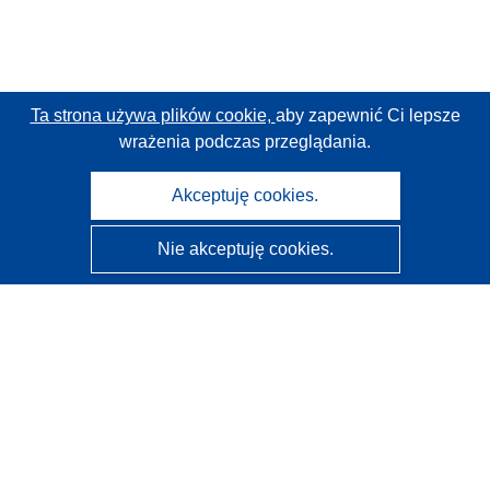
Ta strona używa plików cookie,
aby zapewnić Ci lepsze
wrażenia podczas przeglądania.
Akceptuję cookies.
Nie akceptuję cookies.
CORDIS - Wyniki badań wspieranych przez UE
Administratorem tej strony internetowej jest
Urząd
Publikacji Unii Europejskiej
Dostępność
Częściowo zautomatyzowana klasyfikacja projektów -