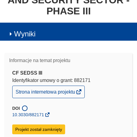
AND SECURITY SECTOR -
PHASE III
Wyniki
Informacje na temat projektu
CF SEDSS III
Identyfikator umowy o grant: 882171
(odnośnik
Strona internetowa projektu
otworzy
się
w
DOI
nowym
10.3030/882171
oknie)
Projekt został zamknięty