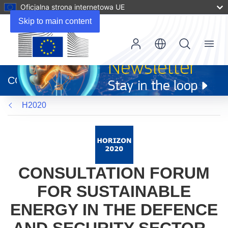
Oficjalna strona internetowa UE
Skip to main content
Menu
(odnośnik
otworzy
CORDIS
się
w
H2020
nowym
oknie)
CONSULTATION FORUM
FOR SUSTAINABLE
ENERGY IN THE DEFENCE