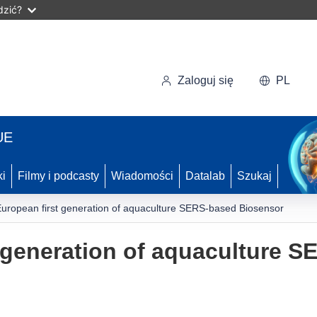
dzić?
Zaloguj się
PL
UE
ki
Filmy i podcasty
Wiadomości
Datalab
Szukaj
uropean first generation of aquaculture SERS-based Biosensor
 generation of aquaculture 