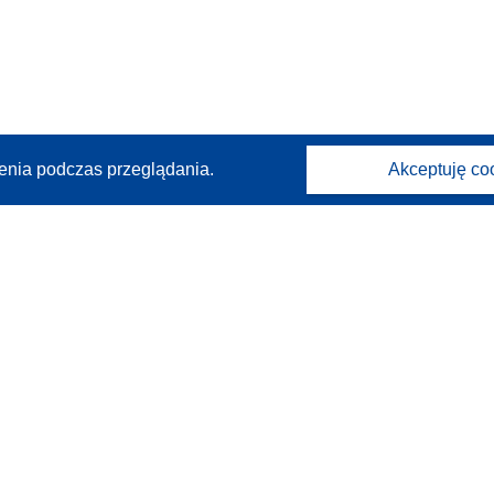
enia podczas przeglądania.
Akceptuję co
Kontakt
Skontaktuj się z naszym punktem Help Desk
Często zadawane pytania
(i odpowiedzi)
Obserwuj nas