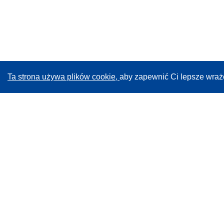
Ta strona używa plików cookie,
aby zapewnić Ci lepsze wraż
CORDIS - Wyniki badań wspieranych przez UE
Administratorem tej strony internetowej jest
Urząd
Publikacji Unii Europejskiej
Dostępność
Częściowo zautomatyzowana klasyfikacja projektów -