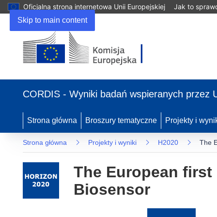
Oficjalna strona internetowa Unii Europejskiej
Jak to spraw
Skip to main content
(odnośnik
otworzy
CORDIS - Wyniki badań wspieranych przez 
się
w
nowym
Strona główna
Broszury tematyczne
Projekty i wyni
oknie)
Strona główna
Projekty i wyniki
H2020
The E
The European first
Biosensor