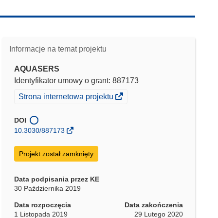
Informacje na temat projektu
AQUASERS
Identyfikator umowy o grant: 887173
(odnośnik
Strona internetowa projektu
otworzy
się
DOI
w
10.3030/887173
nowym
oknie)
Projekt został zamknięty
Data podpisania przez KE
30 Października 2019
Data rozpoczęcia
Data zakończenia
1 Listopada 2019
29 Lutego 2020