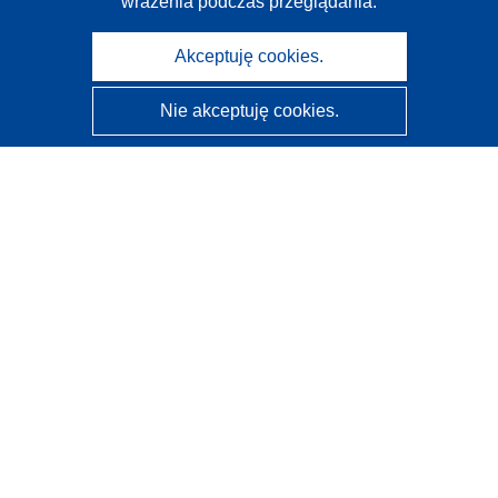
wrażenia podczas przeglądania.
Akceptuję cookies.
Nie akceptuję cookies.
CORDIS - Wyniki badań wspieranych przez UE
Administratorem tej strony internetowej jest
Urząd
Publikacji Unii Europejskiej
Dostępność
Częściowo zautomatyzowana klasyfikacja projektów -
Informacja na temat wyjaśnialności
Kontakt
Skontaktuj się z naszym punktem Help Desk