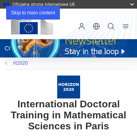
Oficjalna strona internetowa UE
Skip to main content
Menu
(odnośnik
otworzy
CORDIS
się
w
H2020
nowym
oknie)
International Doctoral
Training in Mathematical
Sciences in Paris