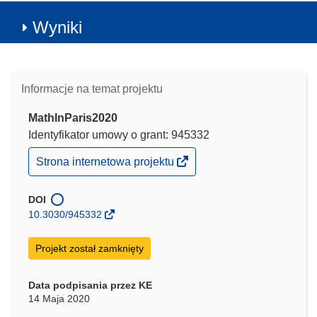
Wyniki
Informacje na temat projektu
MathInParis2020
Identyfikator umowy o grant: 945332
(odnośnik
Strona internetowa projektu
otworzy
się
w
DOI
nowym
10.3030/945332
oknie)
Projekt został zamknięty
Data podpisania przez KE
14 Maja 2020