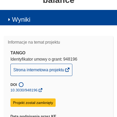
balance
Wyniki
Informacje na temat projektu
TANGO
Identyfikator umowy o grant: 948196
(odnośnik
Strona internetowa projektu
otworzy
się
DOI
w
10.3030/948196
nowym
oknie)
Projekt został zamknięty
Data podpisania przez KE