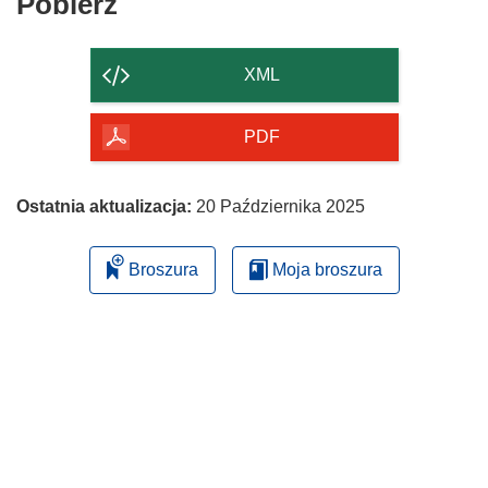
Pobierz
Pobierz
zawartość
strony
XML
PDF
Ostatnia aktualizacja:
20 Października 2025
Broszura
Moja broszura