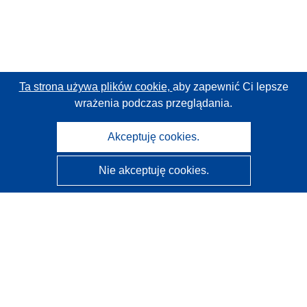
Ta strona używa plików cookie,
aby zapewnić Ci lepsze
wrażenia podczas przeglądania.
Akceptuję cookies.
Nie akceptuję cookies.
CORDIS - Wyniki badań wspieranych przez UE
Administratorem tej strony internetowej jest
Urząd
Publikacji Unii Europejskiej
Dostępność
Częściowo zautomatyzowana klasyfikacja projektów -